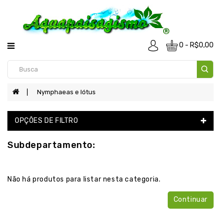
Departamentos
PLANTAS
0 - R$0,00
AQUÁRIO
PLANTAS
LAGO
Nymphaeas e lótus
PLANTAS
TERRÁRIO
OPÇÕES DE FILTRO
&
PALUDARIO
Subdepartamento:
PLANTAS
PURIFICADORAS
Não há produtos para listar nesta categoria.
SUPLEMENTOS
Continuar