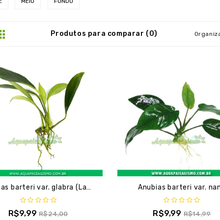
E
MEIO
FUNDO
Produtos para comparar (0)
Organiza
Anubias barteri var. glabra (Lanceolata)
Anubias barteri var. na
R$9,99
R$9,99
R$24,00
R$14,99