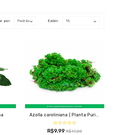
r por:
Exibir:
na
Azolla caroliniana ( Planta Purificadora)
R$9,99
R$17,00