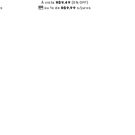
)
À vista
R$9,49
(5% OFF)
os
ou 1x de
R$9,99
s/juros