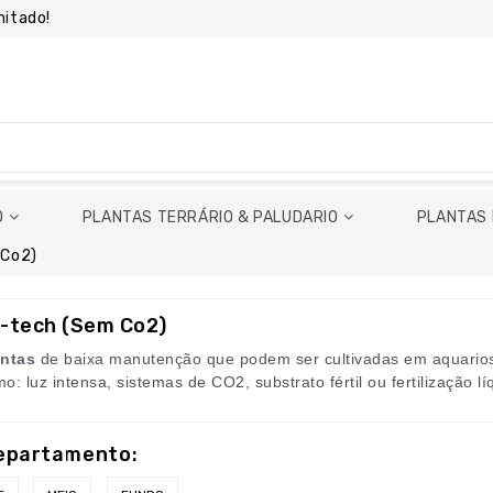
mitado!
O
PLANTAS TERRÁRIO & PALUDARIO
PLANTAS 
 Co2)
-tech (Sem Co2)
antas
de baixa manutenção que podem ser cultivadas em aquarios,
o: luz intensa, sistemas de CO2, substrato fértil ou fertilização lí
epartamento: