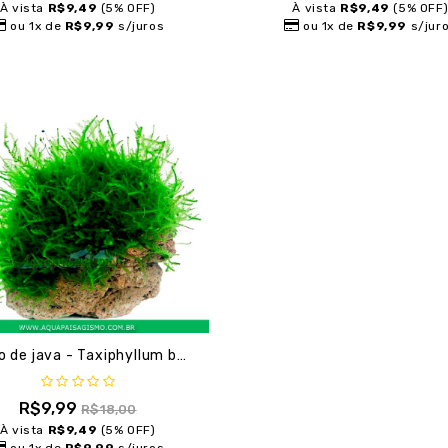
À vista
R$9,49
(5% OFF)
À vista
R$9,49
(5% OFF
ou 1x de
R$9,99
s/juros
ou 1x de
R$9,99
s/jur
Musgo de java - Taxiphyllum barbieri
R$9,99
R$18,00
À vista
R$9,49
(5% OFF)
ou 1x de
R$9,99
s/juros